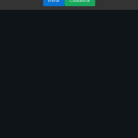
Entrar
Cadastrar
393bet | Descubra a
Aventura Épica de
MayaTemple e suas Regras
Incríveis
Explore o jogo MayaTemple, um mundo
emocionante de aventuras inspiradas nas