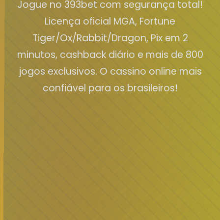
Jogue no 393bet com segurança total!
Licença oficial MGA, Fortune
Tiger/Ox/Rabbit/Dragon, Pix em 2
minutos, cashback diário e mais de 800
jogos exclusivos. O cassino online mais
confiável para os brasileiros!