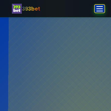
393bet