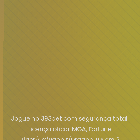
Jogue no 393bet com segurança total!
Licença oficial MGA, Fortune
Tiger/Ox/Rabbit/Dragon, Pix em 2