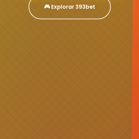
🎮 Explorar 393bet