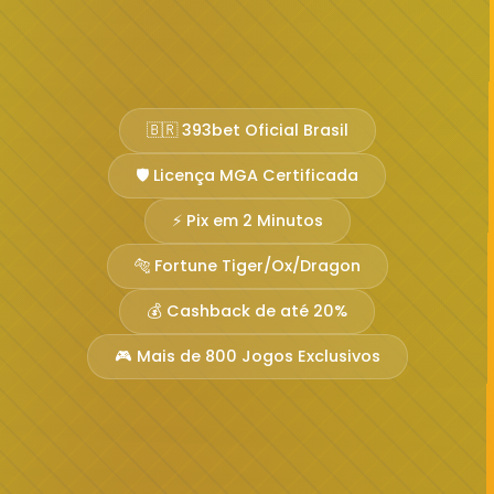
🇧🇷 393bet Oficial Brasil
🛡️ Licença MGA Certificada
⚡ Pix em 2 Minutos
🐅 Fortune Tiger/Ox/Dragon
💰 Cashback de até 20%
🎮 Mais de 800 Jogos Exclusivos