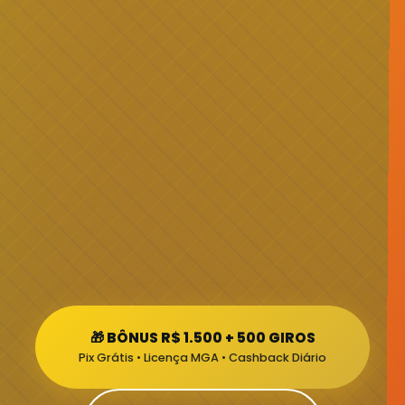
🎁 BÔNUS R$ 1.500 + 500 GIROS
Pix Grátis • Licença MGA • Cashback Diário